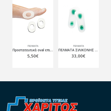
ΠΈΛΜΑΤΑ
ΠΈΛΜΑΤΑ
Προστατευτικός Δακτύλιος “Gel Tube” 07-2-004
Προστατευτικά oval επιθέματα gel Vita 07-2-031
ΠΕΛΜΑΤΑ ΣΙΛΙΚΟΝΗΣ 3/4 OPPO 5404
5,50
€
33,00
€