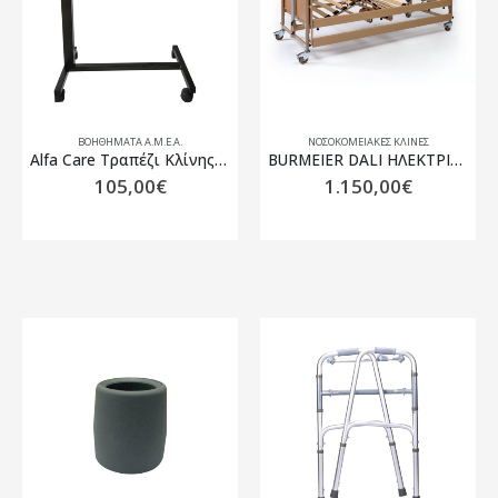
ΒΟΗΘΉΜΑΤΑ Α.Μ.Ε.Α.
ΝΟΣΟΚΟΜΕΙΑΚΈΣ ΚΛΊΝΕΣ
Alfa Care Τραπέζι Κλίνης Τροχήλατο AC–863
BURMEIER DALI ΗΛΕΚΤΡΙΚΗ ΚΛΙΝΗ Ξύλινη Ηλεκτροκίνητη Πολύσπαστη 0808390
105,00
€
1.150,00
€