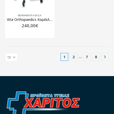
ΒΟΗΘΉΜΑΤΑ Α.Μ.Ε.Α.
Vita Orthopaedics Καρέκλα Τροχήλατη Αδιάβροχη Με Wc 09-2-165
240,00
€
…
1
2
7
8