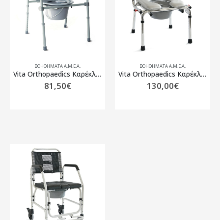
ΒΟΗΘΉΜΑΤΑ Α.Μ.Ε.Α.
ΒΟΗΘΉΜΑΤΑ Α.Μ.Ε.Α.
Vita Orthopaedics Καρέκλα WC Πτυσσόμενη 09-2-116
Vita Orthopaedics Καρέκλα Μπάνιου Αδιάβροχη 09-2-060
81,50
€
130,00
€