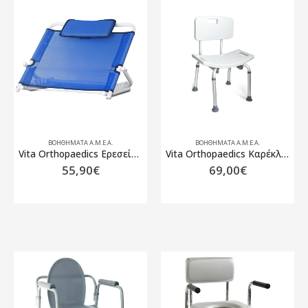
ΒΟΗΘΉΜΑΤΑ Α.Μ.Ε.Α.
ΒΟΗΘΉΜΑΤΑ Α.Μ.Ε.Α.
Vita Orthopaedics Ερεσείνωτο Κλίνης 10-2-036
Vita Orthopaedics Καρέκλα Shower Bench W/B 09-2-049
55,90
€
69,00
€