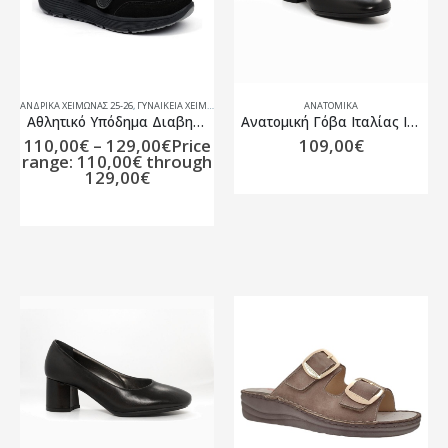
ΑΝΔΡΙΚΆ ΧΕΙΜΏΝΑΣ 25-26
,
ΓΥΝΑΙΚΕΊΑ ΧΕΙΜΏΝΑΣ 25-26
,
ΥΠΟΔΗΜΑΤΑ
ΑΝΑΤΟΜΙΚΆ
,
ΥΠΟΔΉΜΑΤΑ ΕΙΔΙΚΏΝ ΠΡΟΟΔ
Αθλητικό Υπόδημα Διαβητικών Unisex
Ανατομική Γόβα Ιταλίας Ilario Morelli B9E5030
110,00
€
–
129,00
€
Price
109,00
€
range: 110,00€ through
129,00€