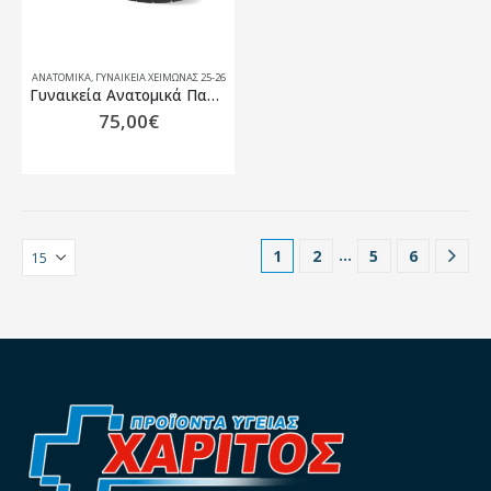
ΑΝΑΤΟΜΙΚΆ
,
ΓΥΝΑΙΚΕΊΑ ΧΕΙΜΏΝΑΣ 25-26
Γυναικεία Ανατομικά Παπούτσια 18T932 Μαύρο FlyFlot
75,00
€
…
1
2
5
6