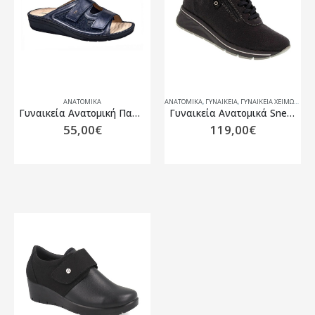
ΑΝΑΤΟΜΙΚΆ
ΑΝΑΤΟΜΙΚΆ
,
ΓΥΝΑΙΚΕΙΑ
,
ΓΥΝΑΙΚΕΊΑ ΧΕΙΜΏΝΑΣ 25-26
Γυναικεία Aνατομική Παντόφλα PODOLINE MASSA
Γυναικεία Ανατομικά Sneaker Μαύρα Suave 20506
55,00
€
119,00
€