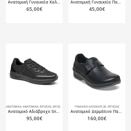
Ανατομική Γυναικεία Καλοκαιρινή Παντόφλα Με Αφαιρούμενο Πέλμα Podoline Sora
Ανατομική Γυναικεία Παντόφλα με Aφαιρούμενο Πέλμα Podoline Erve
65,00
€
45,00
€
ΑΝΑΤΟΜΙΚΆ
,
ΑΝΑΤΟΜΙΚΆ
,
ΕΡΓΑΣΊΑΣ
,
ΕΡΓΑΣΊΑΣ
ΓΥΝΑΙΚΕΊΑ ΚΑΛΟΚΑΊΡΙ 26'
,
ΕΡΓΑΣΊΑΣ
Ανατομικό Αδιάβροχο Sneaker Μαύρο Suecos
Ανατομικό Δερμάτινο Παπούτσι Εργασίας Birkenstock Caris Pro
95,00
€
160,00
€