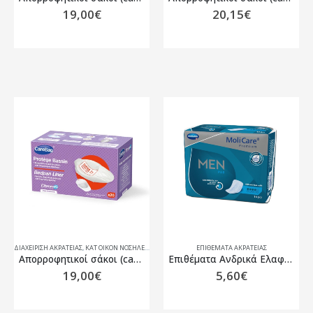
19,00
€
20,15
€
ΔΙΑΧΕΙΡΙΣΗ ΑΚΡΑΤΕΙΑΣ
,
ΚΑΤ ΟΙΚΟΝ ΝΟΣΗΛΕΙΑ
,
ΠΕΡΙΠΟΊΗΣΗ ΑΣΘΕΝΏΝ
ΕΠΙΘΈΜΑΤΑ ΑΚΡΆΤΕΙΑΣ
Απορροφητικοί σάκοι (care bags) για σκωραμίδες Cleanis 20τμχ
Επιθέματα Ανδρικά Ελαφρά Ακράτεια, Molimed Premium Protect – 4 σταγόνες, 14 τεμάχια
19,00
€
5,60
€