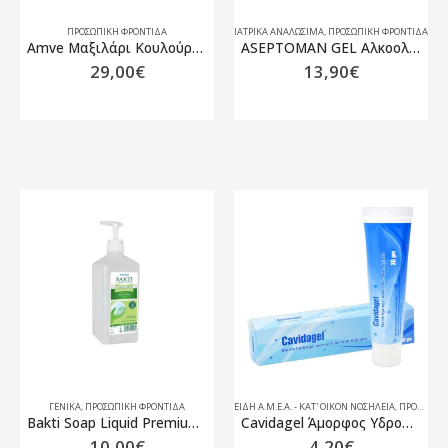
ΠΡΟΣΩΠΙΚΗ ΦΡΟΝΤΙΔΑ
ΙΑΤΡΙΚΑ ΑΝΑΛΩΣΙΜΑ
,
ΠΡΟΣΩΠΙΚΗ ΦΡΟΝΤΙΔΑ
Amve Μαξιλάρι Κουλούρα – 11632 – LATEX – 42 Χ 20
ASEPTOMAN GEL Αλκοολούχο αντισηπτικό χεριών 1000ML
29,00
€
13,90
€
ΓΕΝΙΚΆ
,
ΠΡΟΣΩΠΙΚΗ ΦΡΟΝΤΙΔΑ
ΕΙΔΗ Α.Μ.Ε.Α. - ΚΑΤ' ΟΙΚΟΝ ΝΟΣΗΛΕΙΑ
,
ΠΡΟΣΩΠΙΚΗ ΦΡΟΝΤΙΔΑ
Bakti Soap Liquid Premium 1000ml
Cavidagel Άμορφος Υδρογέλη Πλήρωσης Τραύματος 15gr
10,00
€
4,20
€