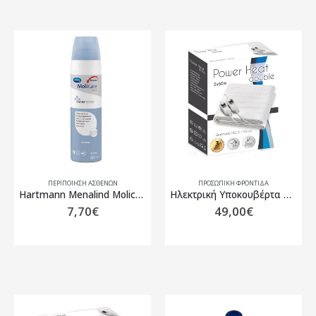
ΠΕΡΙΠΟΊΗΣΗ ΑΣΘΕΝΏΝ
ΠΡΟΣΩΠΙΚΗ ΦΡΟΝΤΙΔΑ
Hartmann Menalind Molicare Skintegrity Clean Αφρός Καθαρισμού 400ml 995081
Hλεκτρική Υποκουβέρτα Power Heat Double-Διπλή 160×140 cm
7,70
€
49,00
€