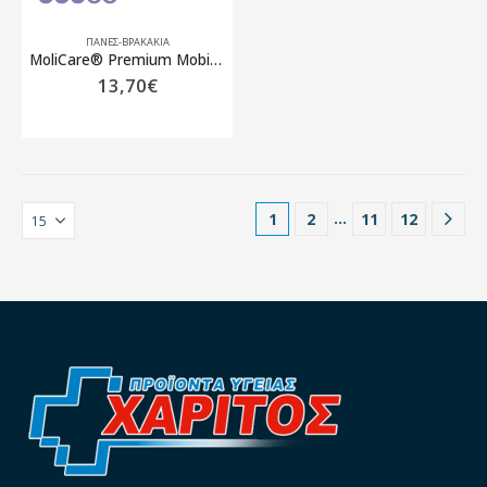
ΠΆΝΕΣ-ΒΡΑΚΆΚΙΑ
MoliCare® Premium Mobile super plus εσώρουχο ακράτειας νύχτας 8 σταγόνες, συσκευασία 14 τεμαχίων
13,70
€
…
1
2
11
12