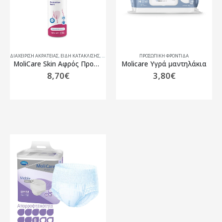
ΔΙΑΧΕΙΡΙΣΗ ΑΚΡΑΤΕΙΑΣ
,
ΕΊΔΗ ΚΑΤΆΚΛΙΣΗΣ
,
ΕΠΙΘΈΜΑΤΑ ΑΚΡΆΤΕΙΑΣ
ΠΡΟΣΩΠΙΚΗ ΦΡΟΝΤΙΔΑ
,
ΠΆΝΕΣ ΑΚΡΆΤΕΙΑΣ
,
ΠΡΟΣΩΠΙΚΗ
MoliCare Skin Aφρός Προστασίας για Χρήση μέσα από την Πάνα
Molicare Υγρά μαντηλάκια
8,70
€
3,80
€