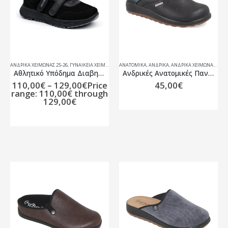
ΑΝΔΡΙΚΆ ΧΕΙΜΏΝΑΣ 25-26
,
ΓΥΝΑΙΚΕΊΑ ΧΕΙΜΏΝΑΣ 25-26
ΑΝΑΤΟΜΙΚΆ
,
ΥΠΟΔΗΜΑΤΑ
,
ΑΝΔΡΙΚΑ
,
ΥΠΟΔΉΜΑΤΑ ΕΙΔΙΚΏΝ ΠΡΟΟΔ
,
ΑΝΔΡΙΚΆ ΧΕΙΜΏΝΑΣ 25-26
Αθλητικό Υπόδημα Διαβητικών Unisex
Ανδρικές Ανατομικές Παντόφλες 52719 Fly Flot
110,00
€
–
129,00
€
Price
45,00
€
range: 110,00€ through
129,00€