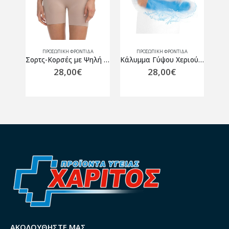
ΠΡΟΣΩΠΙΚΗ ΦΡΟΝΤΙΔΑ
ΠΡΟΣΩΠΙΚΗ ΦΡΟΝΤΙΔΑ
Hλεκτρική Υποκουβέρτα Power Heat Single-Μονή 150×80 cm
Σορτς-Κορσές με Ψηλή Μέση – Σύσφιξη & Επίπεδη Κοιλιά Μπεζ
Κάλυμμα Γύψου Χεριού Παιδικό Μακρύ OSL4345 Orliman
28,00
€
28,00
€
ΑΚΟΛΟΥΘΉΣΤΕ ΜΑΣ