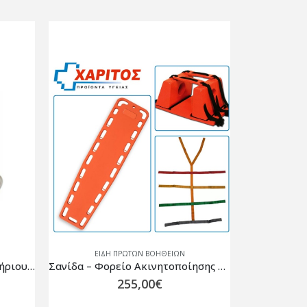
ΕΙΔΗ ΠΡΩΤΩΝ ΒΟΗΘΕΙΩΝ
ΕΙΔ
Σανίδα – Φορείο Ακινητοποίησης Επιπλέουσα με Ιμάντες και Ακινητοποιητή Κεφαλής
Γάζα Burnshield 10x10cm
6,87
€