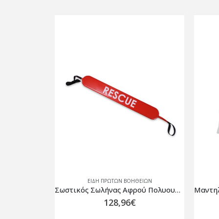
ΕΙΩΝ
ΕΙΔΗ ΠΡΩΤΩΝ ΒΟΗΘΕΙΩΝ
Σωστικός Σωλήνας Αφρού Πολυουρεθάνης 127cm
Μαντηλάκι για το Φιλί της Ζωής “FACE SHIELD”
2,00
€