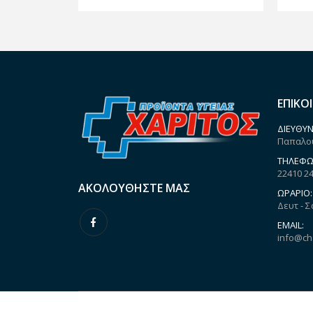
ΕΠΙΚΟ
ΔΙΕΎΘΥΝ
Παπαλου
ΤΗΛΈΦΩ
22410 2
ΑΚΟΛΟΥΘΉΣΤΕ ΜΑΣ
ΩΡΆΡΙΟ:
Δευτ - Σ
EMAIL:
info@ch