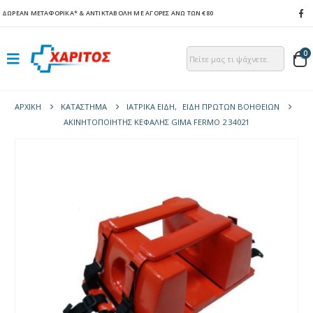
ΔΩΡΕΑΝ ΜΕΤΑΦΟΡΙΚΑ*
& ΑΝΤΙΚΤΑΒΟΛΗ ΜΕ ΑΓΟΡΕΣ ΑΝΩ ΤΩΝ €80
0
ΑΡΧΙΚΉ
ΚΑΤΆΣΤΗΜΑ
ΙΑΤΡΙΚΑ ΕΙΔΗ
,
ΕΙΔΗ ΠΡΩΤΩΝ ΒΟΗΘΕΙΩΝ
ΑΚΙΝΗΤΟΠΟΙΗΤΉΣ ΚΕΦΑΛΉΣ GIMA FERMO 2 34021