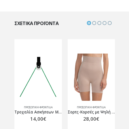
ΣΧΕΤΙΚΆ ΠΡΟΪΌΝΤΑ
ΠΡΟΣΩΠΙΚΗ ΦΡΟΝΤΙΔΑ
ΠΡΟΣΩΠΙΚΗ ΦΡΟΝΤΙΔΑ
Polar Frost gel για πόνο με AloeVera, μέντα και ευκάλυπτο 150ml
Τροχαλία Ασκήσεων Με Κορδόνι MVS AC-3150B ECO PACK
Σορτς-Κορσές με Ψηλή Μέση – Σύσφιξη & Επίπεδη Κοιλιά Μπεζ
14,00
€
28,00
€