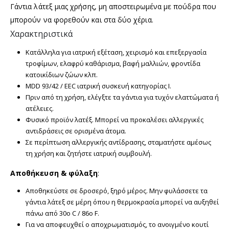
Γάντια λάτεξ μιας χρήσης, μη αποστειρωμένα με πούδρα που
μπορούν να φορεθούν και στα δύο χέρια.
Χαρακτηριστικά
Κατάλληλα για ιατρική εξέταση, χειρισμό και επεξεργασία
τροφίμων, ελαφρύ καθάρισμα, βαφή μαλλιών, φροντίδα
κατοικίδιων ζώων κλπ.
MDD 93/42 / EEC ιατρική συσκευή κατηγορίας Ι.
Πριν από τη χρήση, ελέγξτε τα γάντια για τυχόν ελαττώματα ή
ατέλειες.
Φυσικό προϊόν λατέξ. Μπορεί να προκαλέσει αλλεργικές
αντιδράσεις σε ορισμένα άτομα.
Σε περίπτωση αλλεργικής αντίδρασης, σταματήστε αμέσως
τη χρήση και ζητήστε ιατρική συμβουλή.
Αποθήκευση & φύλαξη
:
Αποθηκεύστε σε δροσερό, ξηρό μέρος. Μην φυλάσσετε τα
γάντια λάτεξ σε μέρη όπου η θερμοκρασία μπορεί να αυξηθεί
πάνω από 30o C / 86o F.
Για να αποφευχθεί ο αποχρωματισμός, το ανοιγμένο κουτί