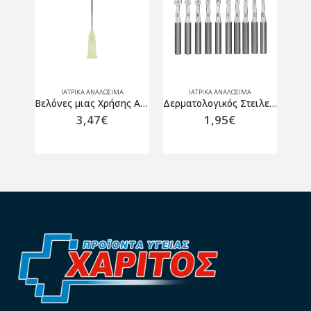
ΙΑΤΡΙΚΑ ΑΝΑΛΩΣΙΜΑ
ΙΑΤΡΙΚΑ ΑΝΑΛΩΣΙΜΑ
CI TEST Τεστ αντιγόνου Covid-19 (Συσκευασία 20 τεμαχίων)
Βελόνες μιας Χρήσης Αποστειρωμένες SoftCare G-19 x 1 1/2″ 1.10x40mm 100 τμχ
Δερματολογικός Στειλεός Βιοψίας 3 mm
3,47
€
1,95
€