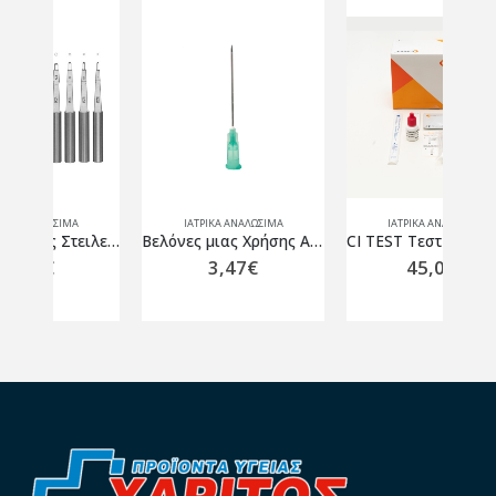
ΙΑΤΡΙΚΑ ΑΝΑΛΩΣΙΜΑ
ΙΑΤΡΙΚΑ ΑΝΑΛΩΣΙΜΑ
Δερματολογικός Στειλεός Βιοψίας 4 mm
Βελόνες μιας Χρήσης Αποστειρωμένες SoftCare G-21 x 1 1/2″ 100τμχ
CI TEST Τεστ αντιγόνου Covid-19 (Συσκευασία 20 τεμαχίων)
3,47
€
45,00
€