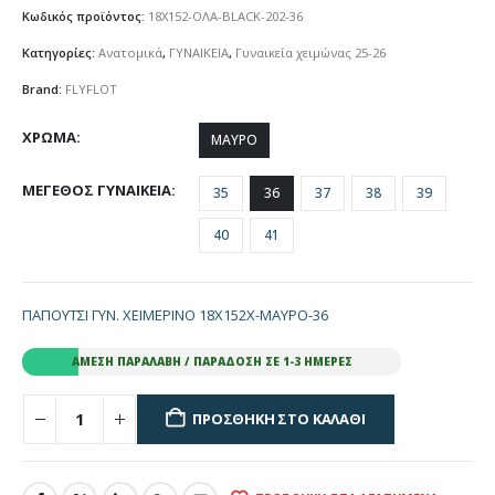
Κωδικός προϊόντος:
18X152-ΟΛΑ-BLACK-202-36
Κατηγορίες:
Ανατομικά
,
ΓΥΝΑΙΚΕΙΑ
,
Γυναικεία χειμώνας 25-26
Brand:
FLYFLOT
ΧΡΩΜΑ
ΜΑΥΡΟ
ΜΕΓΕΘΟΣ ΓΥΝΑΙΚΕΙΑ
35
36
37
38
39
40
41
ΠΑΠOΥΤΣΙ ΓΥΝ. ΧΕΙΜΕΡΙΝΟ 18Χ152Χ-ΜΑΥΡΟ-36
ΆΜΕΣΗ ΠΑΡΑΛΑΒΉ / ΠΑΡΆΔΟΣΗ ΣΕ 1-3 ΗΜΈΡΕΣ
ΠΡΟΣΘΉΚΗ ΣΤΟ ΚΑΛΆΘΙ