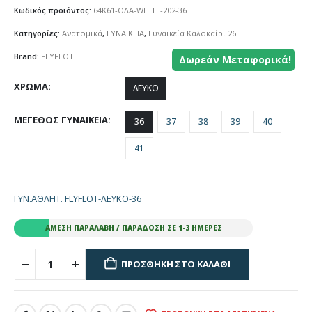
Κωδικός προϊόντος:
64K61-ΟΛΑ-WHITE-202-36
Κατηγορίες:
Ανατομικά
,
ΓΥΝΑΙΚΕΙΑ
,
Γυναικεία Καλοκαίρι 26'
Brand:
FLYFLOT
Δωρεάν Μεταφορικά!
ΧΡΩΜΑ
ΛΕΥΚΟ
ΜΕΓΕΘΟΣ ΓΥΝΑΙΚΕΙΑ
36
37
38
39
40
41
ΓΥΝ.ΑΘΛΗΤ. FLYFLOT-ΛΕΥΚΟ-36
ΆΜΕΣΗ ΠΑΡΑΛΑΒΉ / ΠΑΡΆΔΟΣΗ ΣΕ 1-3 ΗΜΈΡΕΣ
ΠΡΟΣΘΉΚΗ ΣΤΟ ΚΑΛΆΘΙ