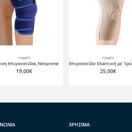
ΓΌΝΑΤΟ
ΓΌΝΑΤΟ
Επιγονατίδα Ελαστική με Τρύπα και Σπιράλ Μπανέλες ES-708
25,00
€
42,00
€
ΙΝΩΝΙΑ
ΧΡΗΣΙΜΑ