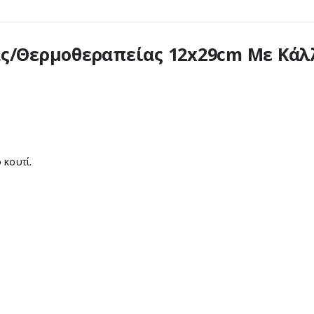
ας/Θερμοθεραπείας 12x29cm Με Κά
 κουτί.