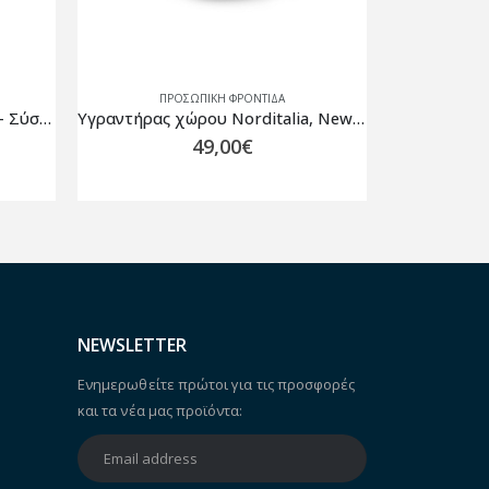
ΠΡΟΣΩΠΙΚΗ ΦΡΟΝΤΙΔΑ
ΠΡ
Υγραντήρας χώρου Norditalia, New White Vapor
Amve Μαξιλάρι Κουλούρα – 11632 – LATEX – 42 Χ 20
29,00
€
NEWSLETTER
Ενημερωθείτε πρώτοι για τις προσφορές
και τα νέα μας προϊόντα: