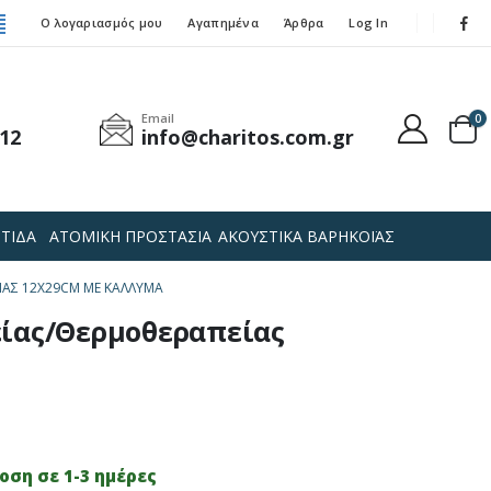
Ο λογαριασμός μου
Αγαπημένα
Άρθρα
Log In
Email
0
12
info@charitos.com.gr
ΤΙΔΑ
ΑΤΟΜΙΚΗ ΠΡΟΣΤΑΣΙΑ
ΑΚΟΥΣΤΙΚΑ ΒΑΡΗΚΟΪΑΣ
ΊΑΣ 12X29CM ΜΕ ΚΆΛΛΥΜΑ
είας/Θερμοθεραπείας
ση σε 1-3 ημέρες