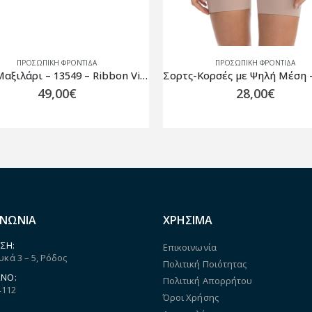
ΠΡΟΣΩΠΙΚΗ ΦΡΟΝΤΙΔΑ
ΠΡΟΣΩΠΙΚΗ ΦΡΟΝΤΙΔΑ
Σορτς-Κορσές με Ψηλή Μέση – Σύσφιξη & Επίπεδη Κοιλιά Μπεζ
28,00
€
49,00
€
ΙΝΩΝΙΑ
ΧΡΗΣΙΜΑ
ΣΗ:
Επικοινωνία
κά 3 – 5, Ρόδος
Πολιτική Ποιότητας
ΝΟ:
Πολιτική Απορρήτου
4112
Όροι Χρήσης