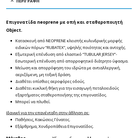
ΠΕΡΙΓΡΑΦΉ
Επιγονατίδα neoprene με οπή και σταθεροποιητή
Object.
Κατασκευή από NEOPRENΕ κλειστής κυλινδρικής μορφής
ειδικών πόρων “RUBATEX”, υψηλής ποιότητας και αντοχής.
Εξωτερική επένδυση από ελαστικό “TUBULAR JERSEY”-
Εσωτερική επένδυση από απορροφητικό διάτρητο ύφασμα.
Μείωση και απορρόφηση του ιδρώτα με αντιαλλεργική,
αεριζόμενη, μη τοξική δράση.
Διαθέτει οπίσθιες αεροφόρες οδούς.
Διαθέτει κυκλική θήκη για την εισαγωγή πεταλοειδούς
εξαρτήματος σταθεροποιήσης της επιγονατίδος.
Μπορεί να πλυθεί.
Ιδανική για την επανένταξη στην άθληση σε:
Παθήσεις, Κακώσεις Γόνατος.
Εξάρθρημα, Χονδροπάθεια Επιγονατίδος.