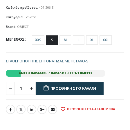
Κωδικός προϊόντος:
404-206-S
Κατηγορία:
Γόνατο
Brand:
OBJECT
ΜΕΓΕΘΟΣ
XXS
S
M
L
XL
XXL
ΣΤΑΘΕΡΟΠΟΙΗΤΗΣ ΕΠΙΓΟΝΑΤΙΔΑΣ ΜΕ ΠΕΤΑΛΟ-S
ΆΜΕΣΗ ΠΑΡΑΛΑΒΉ / ΠΑΡΆΔΟΣΗ ΣΕ 1-3 ΗΜΈΡΕΣ
ΠΡΟΣΘΉΚΗ ΣΤΟ ΚΑΛΆΘΙ
ΠΡΟΣΘΉΚΗ ΣΤΑ ΑΓΑΠΗΜΈΝΑ