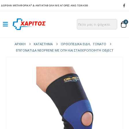
ΔΩΡΕΑΝ ΜΕΤΑΦΟΡΙΚΑ*
& ΑΝΤΙΚΤΑΒΟΛΗ ΜΕ ΑΓΟΡΕΣ ΑΝΩ ΤΩΝ €80
0
ΑΡΧΙΚΉ
ΚΑΤΆΣΤΗΜΑ
ΟΡΘΟΠΕΔΙΚΑ ΕΙΔΗ
,
ΓΌΝΑΤΟ
ΕΠΙΓΟΝΑΤΊΔΑ ΝEOPRENE ΜΕ ΟΠΉ ΚΑΙ ΣΤΑΘΕΡΟΠΟΙΗΤΉ OBJECT