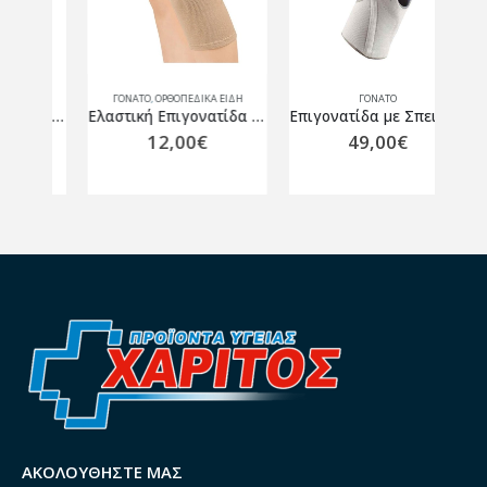
ΓΌΝΑΤΟ
,
ΟΡΘΟΠΕΔΙΚΑ ΕΙΔΗ
ΓΌΝΑΤΟ
Επιγονατίδα Ελαστική με Τρύπα και Σπιράλ Μπανέλες ES-708
Ελαστική Επιγονατίδα με Τρύπα ES-704
Επιγονατίδα με Σπειροειδείς Μπανέλες και Δακτύλιο Σιλικόνης Thuasne Silistab Genu – Λευκό
12,00
€
49,00
€
ΑΚΟΛΟΥΘΉΣΤΕ ΜΑΣ