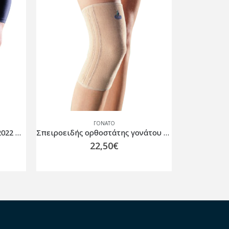
ΓΌΝΑΤΟ
Σπειροειδής ορθοστάτης γονάτου OPPO 3030 Μπεζ
Επιγονατίδα με Σπειροειδείς Μπανέλες και Δακτύλιο Σιλικόνης Thuasne Silistab Genu – Λευκό
49,00
€