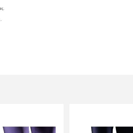
ες.
.