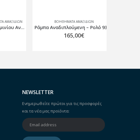
ΞΙΔΊΩΝ
ΒΟΗΘΉΜΑΤΑ ΑΜΑΞΙΔΊΩΝ
ΒΟΗ
Πτυσσόμενη Ράµπα Αλουµινίου Αναπηρικού Αμαξιδίου 185cm VITA 09-2-109
Ράμπα Αναδιπλούμενη – Ρολό 93cm
165,00
€
NEWSLETTER
Ενημερωθείτε πρώτοι για τις προσφορές
και τα νέα μας προϊόντα: