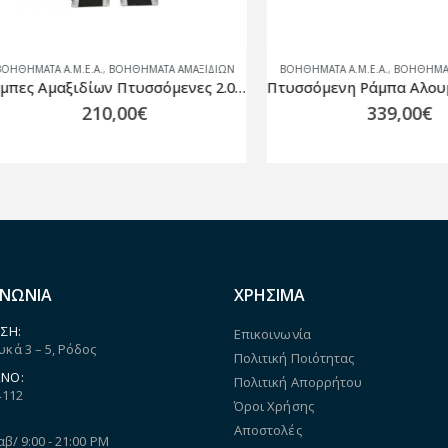
ΑΤΑ Α.Μ.Ε.Α.
,
ΒΟΗΘΉΜΑΤΑ ΑΜΑΞΙΔΊΩΝ
ΒΟΗΘΉΜΑΤΑ Α.Μ.Ε.Α.
,
ΒΟΗΘΉΜΑΤΑ ΑΜΑ
Ράμπες Αμαξιδίων Πτυσσόμενες 2.0 m AC-456
210,00
€
339,00
€
ΙΝΩΝΙΑ
ΧΡΗΣΙΜΑ
ΣΗ:
Επικοινωνία
κά 3 – 5, Ρόδος
Πολιτική Ποιότητας
ΝΟ:
Πολιτική Απορρήτου
4112
Όροι Χρήσης
Αποστολές
αβ/ 9:00 - 21:00 PM