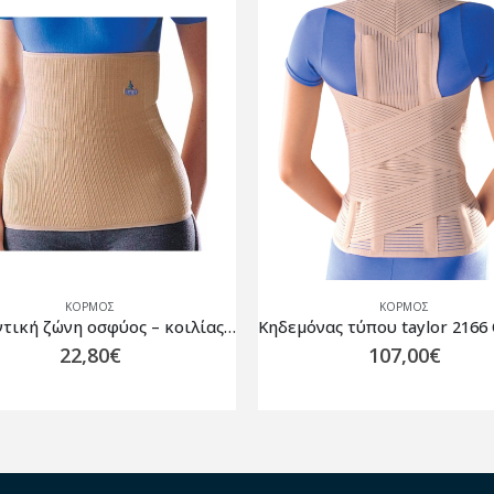
ΚΟΡΜΌΣ
ΚΟΡΜΌΣ
Θερμαντική ζώνη οσφύος – κοιλίας Ζιμπό Oppo 2162 Μπεζ
22,80
€
107,00
€