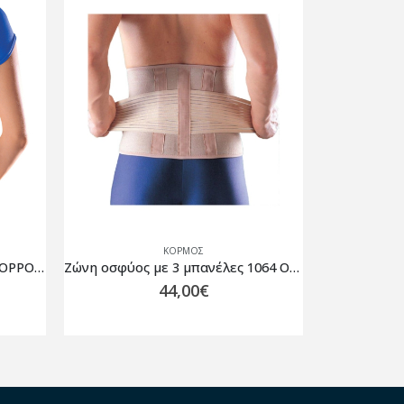
ΚΟΡΜΌΣ
Κηδεμόνας τύπου taylor 2166 OPPO ΜΠΕΖ
Ζώνη οσφύος με 3 μπανέλες 1064 OPPO Μπεζ
44,00
€