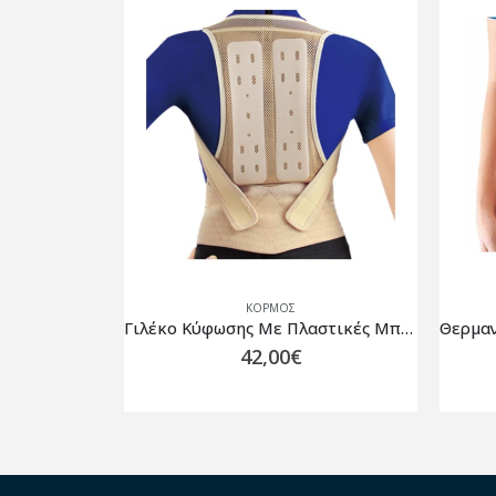
ΚΟΡΜΌΣ
Κηλεπίδεσμος βουβωνοκήλης 2149 OPPO Μπεζ Δεξί ή Αριστερό
Γιλέκο Κύφωσης Με Πλαστικές Μπανέλες OH-102
42,00
€