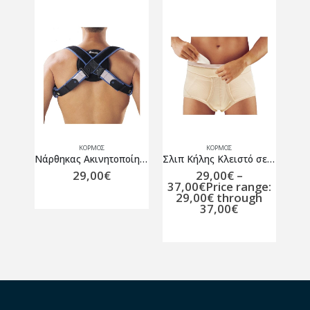
ΚΟΡΜΌΣ
ΚΟΡΜΌΣ
Ζώνη οσφύος με 4 μπανέλες Oppo 2264 Μπεζ
Νάρθηκας Ακινητοποίησης Κλείδας Thuasne 2450 Ligaflex
Σλιπ Κήλης Κλειστό σε Μπεζ Χρώμα
29,00
€
29,00
€
–
37,00
€
Price range:
29,00€ through
37,00€