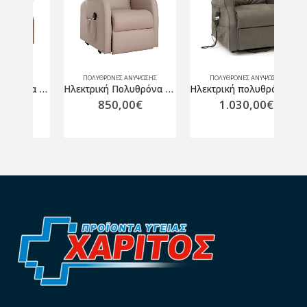
Σ
ΠΟΛΥΘΡΌΝΕΣ ΑΝΎΨΩΣΗΣ
ΠΟΛΥΘΡΌΝΕΣ ΑΝΎΨΩΣΗΣ
Ηλεκτρική Πολυθρόνα Ανύψωσης “Belize” Καφέ
Ηλεκτρική Πολυθρόνα Lady Slim Μπέζ
Ηλεκτρική πολυθρόνα ανύψωσης “Aria” MF GREEN
850,00
€
1.030,00
€