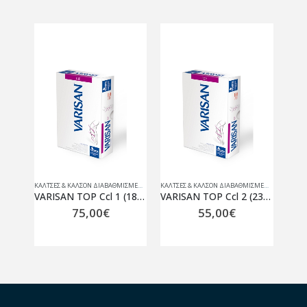
 ΣΥΜΠΊΕΣΗΣ
ΚΆΛΤΣΕΣ & ΚΑΛΣΌΝ ΔΙΑΒΑΘΜΙΣΜΈΝΗΣ ΣΥΜΠΊΕΣΗΣ
ΚΆΛΤΣΕΣ & ΚΑΛΣΌΝ ΔΙΑΒΑΘΜΙΣΜΈΝΗΣ ΣΥΜΠΊΕΣΗΣ
Κάλτσες Sport Διαβαθμισμένης Συμπίεσης KKL.I
VARISAN TOP Ccl 1 (18 – 21 mmHg) ΡΙΖΟΜΗΡΙΟΥ (κλάση 1)
VARISAN TOP Ccl 2 (23 – 32 mmHg) ΚΑΤΩ ΓΟΝΑΤΟΣ (κλάση 2)
75,00
€
55,00
€