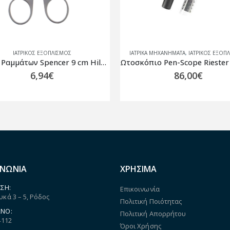
ΙΑΤΡΙΚΟΣ ΕΞΟΠΛΙΣΜΟΣ
ΙΑΤΡΙΚΑ ΜΗΧΑΝΗΜΑΤΑ
,
ΙΑΤΡΙΚΟΣ ΕΞΟΠ
Ψαλίδι Ραμμάτων Spencer 9 cm Hilbro
6,94
€
86,00
€
ΙΝΩΝΙΑ
ΧΡΗΣΙΜΑ
ΣΗ:
Επικοινωνία
κά 3 – 5, Ρόδος
Πολιτική Ποιότητας
ΝΟ:
Πολιτική Απορρήτου
4112
Όροι Χρήσης