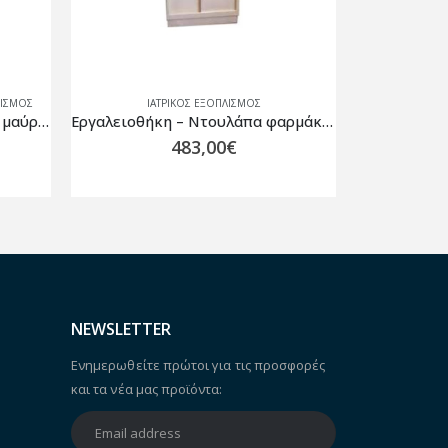
ΛΙΣΜΟΣ
ΙΑΤΡΙΚΟΣ ΕΞΟΠΛΙΣΜΟΣ
ΙΑΤΡΙΚ
Ωτοσκόπιο Pen-Scope Riester μαύρο σε θήκη
Εργαλειοθήκη – Ντουλάπα φαρμάκων
Εξεταστι
483,00
€
NEWSLETTER
Ενημερωθείτε πρώτοι για τις προσφορές
και τα νέα μας προϊόντα: