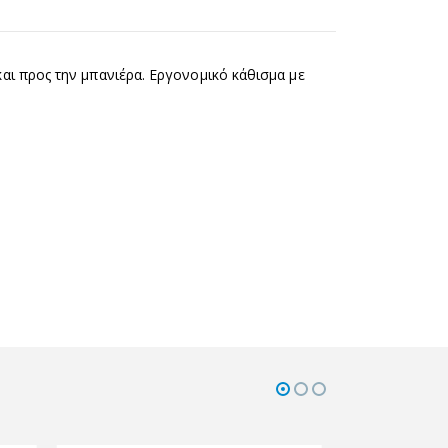
αι προς την µπανιέρα. Εργονοµικό κάθισµα µε