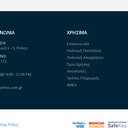
ΙΝΩΝΙΑ
ΧΡΗΣΙΜΑ
ΣΗ:
Επικοινωνία
κά 3 – 5, Ρόδος
Πολιτική Ποιότητας
ΝΟ:
Πολιτική Απορρήτου
4112
Όροι Χρήσης
Αποστολές
αβ/ 9:00 - 21:00 PM
Τρόποι Πληρωμής
ΑΜΕΑ
aritos.com.gr
shop Ρόδος