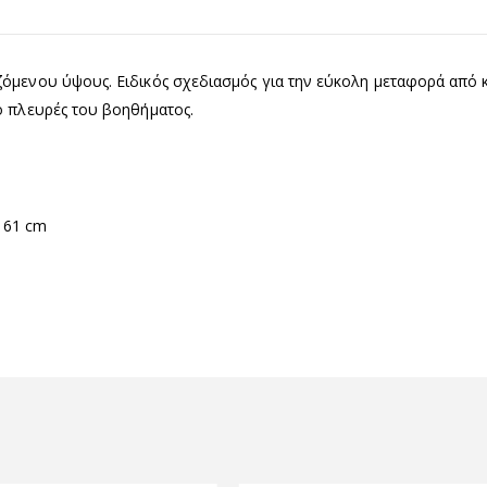
όµενου ύψους. Ειδικός σχεδιασµός για την εύκολη µεταφορά από κ
ο πλευρές του βοηθήµατος.
 61 cm