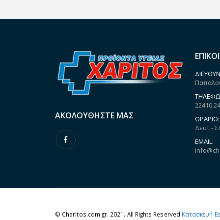
ΕΠΙΚΟ
ΔΙΕΎΘΥΝ
Παπαλου
ΤΗΛΈΦΩ
22410 2
ΑΚΟΛΟΥΘΉΣΤΕ ΜΑΣ
ΩΡΆΡΙΟ:
Δευτ - Σ
EMAIL:
info@ch
© Charitos.com.gr. 2021. All Rights Reserved
Κατασκευή E