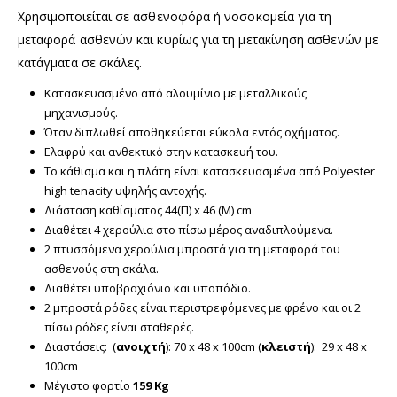
Χρησιμοποιείται σε ασθενοφόρα ή νοσοκομεία για τη
μεταφορά ασθενών και κυρίως για τη μετακίνηση ασθενών με
κατάγματα σε σκάλες.
Κατασκευασμένο από αλουμίνιο με μεταλλικούς
μηχανισμούς.
Όταν διπλωθεί αποθηκεύεται εύκολα εντός οχήματος.
Ελαφρύ και ανθεκτικό στην κατασκευή του.
Το κάθισμα και η πλάτη είναι κατασκευασμένα από Polyester
high tenacity υψηλής αντοχής.
Διάσταση καθίσματος 44(Π) x 46 (Μ) cm
Διαθέτει 4 χερούλια στο πίσω μέρος αναδιπλούμενα.
2 πτυσσόμενα χερούλια μπροστά για τη μεταφορά του
ασθενούς στη σκάλα.
Διαθέτει υποβραχιόνιο και υποπόδιο.
2 μπροστά ρόδες είναι περιστρεφόμενες με φρένο και οι 2
πίσω ρόδες είναι σταθερές.
Διαστάσεις: (
ανοιχτή
): 70 x 48 x 100cm (
κλειστή
): 29 x 48 x
100cm
Μέγιστο φορτίο
159 Kg