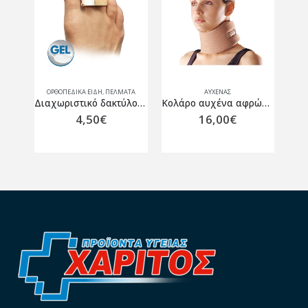
ΑΤΑ
ΟΡΘΟΠΕΔΙΚΑ ΕΙΔΗ
,
ΠΈΛΜΑΤΑ
ΑΥΧΈΝΑΣ
ΟΡ
Κάλυμμα Δακτύλων Σιλικόνης
Διαχωριστικό δακτύλου με gel.
Κολάρο αυχένα αφρώδες Oppo 4091 μπεζ
4,50
€
16,00
€