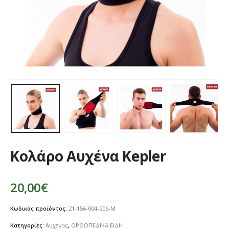
Κολάρο Αυχένα Kepler
20,00
€
Κωδικός προϊόντος:
21-156-004-206-M
Κατηγορίες:
Αυχένας
,
ΟΡΘΟΠΕΔΙΚΑ ΕΙΔΗ