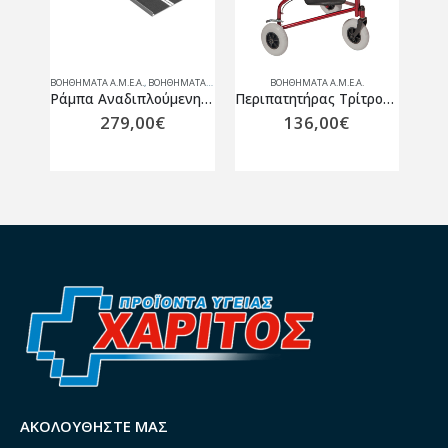
ΒΟΗΘΉΜΑΤΑ Α.Μ.Ε.Α.
,
ΒΟΗΘΉΜΑΤΑ ΑΜΑΞΙΔΊΩΝ
ΒΟΗΘΉΜΑΤΑ Α.Μ.Ε.Α.
Λαβή Τοίχου Ασφαλείας 30 cm Vita
Ράμπα Αναδιπλούμενη (βαλίτσα) Αντιολισθιτική Αναπηρικού Αμαξιδίου 152cm 0805403
Περιπατητήρας Τρίτροχος Rollator 0808717
279,00
€
136,00
€
ΑΚΟΛΟΥΘΉΣΤΕ ΜΑΣ