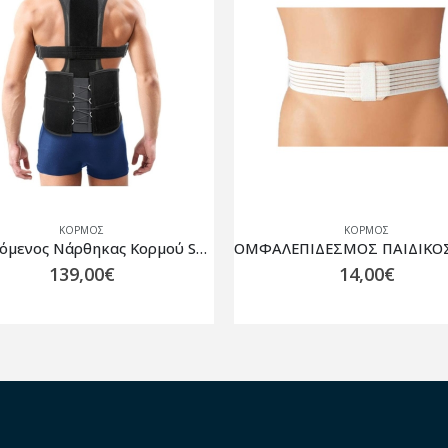
ΚΟΡΜΌΣ
ΚΟΡΜΌΣ
Ρυθμιζόμενος Νάρθηκας Κορμού Sacro Plus-Pad σε Μαύρο Χρώμα
139,00
€
14,00
€