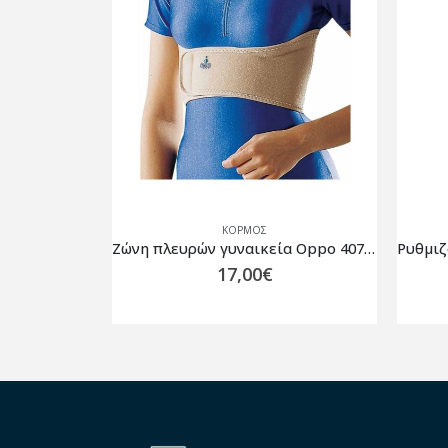
ΚΟΡΜΌΣ
Νάρθηκας Ακινητοποίησης Κλείδας Thuasne 2450 Ligaflex
Ζώνη πλευρών γυναικεία Oppo 4074 Μπεζ – One size
17,00
€