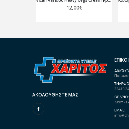
Τροχαλία Ασκήσεων Με Κορδόνι MVS AC-3150B ECO PACK
Vican Varidoc Heavy Legs Cream Κρέμα για Βαριά & Κουρασμένα Πόδια 150ml
12,00
€
ΕΠΙΚΟ
ΔΙΕΎΘΥΝ
Παπαλου
ΤΗΛΈΦΩ
22410 2
ΑΚΟΛΟΥΘΉΣΤΕ ΜΑΣ
ΩΡΆΡΙΟ:
Δευτ - Σ
EMAIL:
info@ch