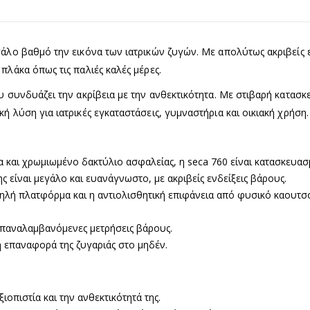
γάλο βαθμό την εικόνα των ιατρικών ζυγών. Με απολύτως ακριβείς 
πλάκα όπως τις παλιές καλές μέρες.
ου συνδυάζει την ακρίβεια με την ανθεκτικότητα. Με στιβαρή κατασ
ή λύση για ιατρικές εγκαταστάσεις, γυμναστήρια και οικιακή χρήση.
 και χρωμιωμένο δακτύλιο ασφαλείας, η seca 760 είναι κατασκευασ
είναι μεγάλο και ευανάγνωστο, με ακριβείς ενδείξεις βάρους.
λή πλατφόρμα και η αντιολισθητική επιφάνεια από φυσικό καουτσ
 επαναλαμβανόμενες μετρήσεις βάρους.
η επαναφορά της ζυγαριάς στο μηδέν.
ξιοπιστία και την ανθεκτικότητά της.