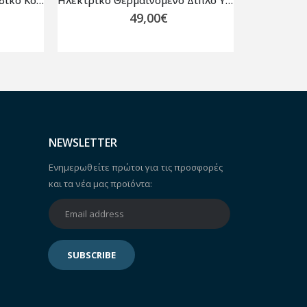
Κάλυμμα Γύψου Ποδιού Παιδικό Κοντό OSL4495 Orliman
Ηλεκτρικό Θερμαινόμενο Διπλό Υπόστρωμα 160x140cm ARDES AR4U140
49,00
€
NEWSLETTER
Ενημερωθείτε πρώτοι για τις προσφορές
και τα νέα μας προϊόντα: