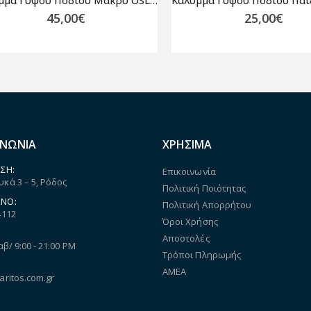
Κάλυμμα Γύψου Ποδιού Μακρύ OSL4480 Orliman
45,00
€
25,00
€
ΙΝΩΝΙΑ
ΧΡΗΣΙΜΑ
ΣΗ:
Επικοινωνία
κά 3 – 5, Ρόδος
Πολιτική Ποιότητας
ΝΟ:
Πολιτική Απορρήτου
4112
Όροι Χρήσης
Αποστολές
αβ/ 9:00 - 21:00 PM
Τρόποι Πληρωμής
ΑΜΕΑ
aritos.com.gr