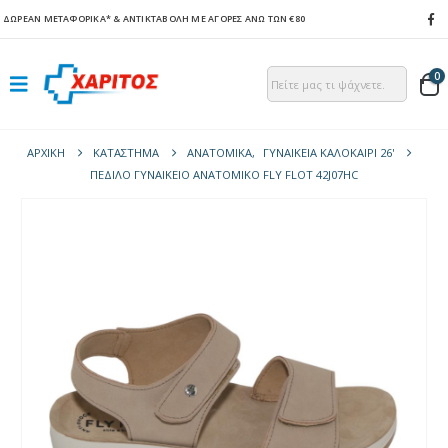
ΔΩΡΕΑΝ ΜΕΤΑΦΟΡΙΚΑ*
& ΑΝΤΙΚΤΑΒΟΛΗ ΜΕ ΑΓΟΡΕΣ ΑΝΩ ΤΩΝ €80
0
ΑΡΧΙΚΉ
ΚΑΤΆΣΤΗΜΑ
ΑΝΑΤΟΜΙΚΆ
,
ΓΥΝΑΙΚΕΊΑ ΚΑΛΟΚΑΊΡΙ 26'
ΠΈΔΙΛΟ ΓΥΝΑΙΚΕΊΟ ΑΝΑΤΟΜΙΚΌ FLY FLOT 42J07HC