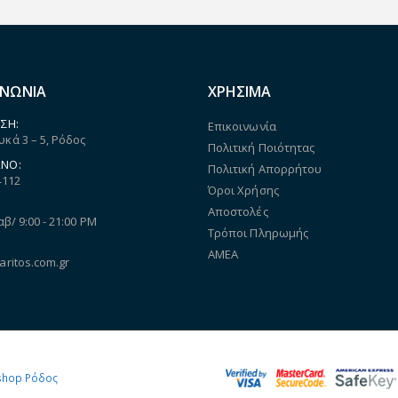
ΙΝΩΝΙΑ
ΧΡΗΣΙΜΑ
ΣΗ:
Επικοινωνία
κά 3 – 5, Ρόδος
Πολιτική Ποιότητας
ΝΟ:
Πολιτική Απορρήτου
4112
Όροι Χρήσης
Αποστολές
αβ/ 9:00 - 21:00 PM
Τρόποι Πληρωμής
ΑΜΕΑ
aritos.com.gr
shop Ρόδος