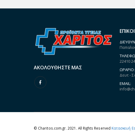
ΕΠΙΚΟ
ΔΙΕΎΘΥΝ
Παπαλου
ΤΗΛΈΦΩ
22410 2
ΑΚΟΛΟΥΘΉΣΤΕ ΜΑΣ
ΩΡΆΡΙΟ:
Δευτ - Σ
EMAIL:
info@ch
© Charitos.com.gr. 2021. All Rights Reserved
Κατασκευή E