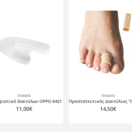
ΠΈΛΜΑΤΑ
ΠΈΛΜΑΤΑ
Προστατευτικός Δακτύλιος “Gel Tube” 07-2-004
ΠΑΤΟΣ ALCANDARA 3/4 SA
14,50
€
29,00
€