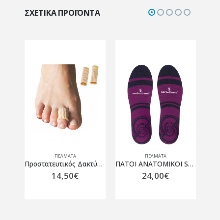
ΣΧΕΤΙΚΆ ΠΡΟΪΌΝΤΑ
ΠΈΛΜΑΤΑ
ΠΈΛΜΑΤΑ
Προστατευτικό Σκουφάκι Δακτύλων “Gel Cup” Vita 07-2-001 2 τμχ.
Προστατευτικός Δακτύλιος “Gel Tube” 07-2-004
ΠΑΤΟΙ ΑΝΑΤΟΜΙΚΟΙ SORBOTHANE CUSH ‘N’ STEP
14,50
€
24,00
€