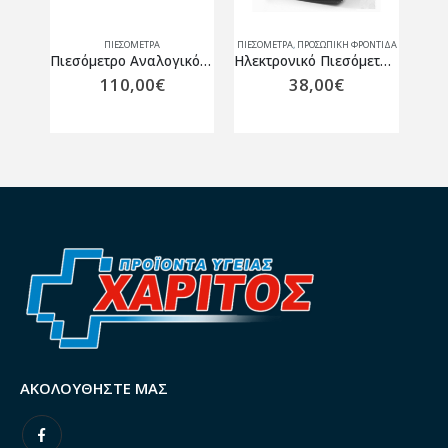
ΠΙΕΣΌΜΕΤΡΑ
,
ΠΡΟΣΩΠΙΚΗ ΦΡΟΝΤΙΔΑ
ΠΙΕΣΌΜΕΤΡΑ
Πιεσόμετρο Αναλογικό Sirio με 3 περιχειρίδες παιδιατρικές Gima 32705
Ηλεκτρονικό Πιεσόμετρο καρπού BP 500 Norditalia
Πιεσόμετρο Mπράτσου Veroval Duo Control Medium 925505
38,00
€
85,00
€
ΑΚΟΛΟΥΘΉΣΤΕ ΜΑΣ