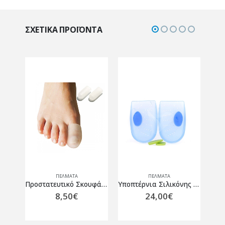
ΣΧΕΤΙΚΆ ΠΡΟΪΌΝΤΑ
ΠΈΛΜΑΤΑ
ΠΈΛΜΑΤΑ
ΥΠΟΠΤΕΡΝΙΟ SORBOTHANE SHOCK STOPPER (ΖΕΥΓΑΡΙ)
Προστατευτικό Σκουφάκι Δακτύλων “Gel Cup” Vita 07-2-001 2 τμχ.
Υποπτέρνια Σιλικόνης για Άκανθα Πτέρνας Thuasne Pedipro Softer 6605 ζεύγος
8,50
€
24,00
€