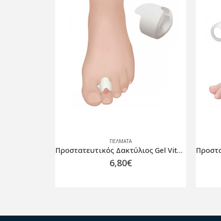
ΠΈΛΜΑΤΑ
Προστατευτικός Δακτύλιος Gel Vita 07-2-041
Προστατευτικό Gel Μικρού Δακτύλου One size Vita 07-2-039
6,50
€