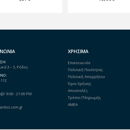
ΙΝΩΝΙΑ
ΧΡΗΣΙΜΑ
ΣΗ:
Επικοινωνία
κά 3 – 5, Ρόδος
Πολιτική Ποιότητας
ΝΟ:
Πολιτική Απορρήτου
4112
Όροι Χρήσης
Αποστολές
αβ/ 9:00 - 21:00 PM
Τρόποι Πληρωμής
ΑΜΕΑ
aritos.com.gr