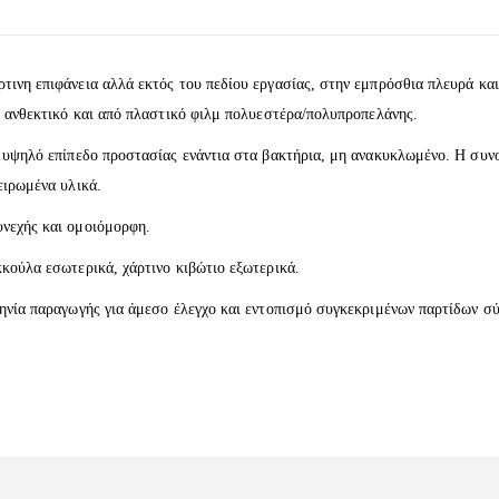
τινη επιφάνεια αλλά εκτός του πεδίου εργασίας, στην εμπρόσθια πλευρά κ
τί ανθεκτικό και από πλαστικό φιλμ πολυεστέρα/πολυπροπελάνης.
 υψηλό επίπεδο προστασίας ενάντια στα βακτήρια, μη ανακυκλωμένο. Η συνοχ
ειρωμένα υλικά.
υνεχής και ομοιόμορφη.
κκούλα εσωτερικά, χάρτινο κιβώτιο εξωτερικά.
μηνία παραγωγής για άμεσο έλεγχο και εντοπισμό συγκεκριμένων παρτίδων σ