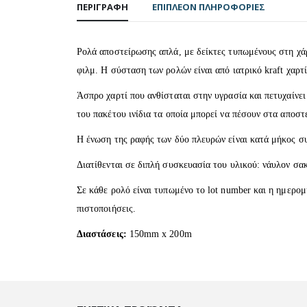
ΠΕΡΙΓΡΑΦΉ
ΕΠΙΠΛΈΟΝ ΠΛΗΡΟΦΟΡΊΕΣ
Ρολά αποστείρωσης απλά, με δείκτες τυπωμένους στη χάρ
φιλμ. H σύσταση των ρολών είναι από ιατρικό kraft χαρ
Άσπρο χαρτί που ανθίσταται στην υγρασία και πετυχαίνει
του πακέτου ινίδια τα οποία μπορεί να πέσουν στα αποστ
Η ένωση της ραφής των δύο πλευρών είναι κατά μήκος σ
Διατίθενται σε διπλή συσκευασία του υλικού: νάυλον σα
Σε κάθε ρολό είναι τυπωμένο το lot number και η ημερο
πιστοποιήσεις.
Διαστάσεις:
150mm x 200m