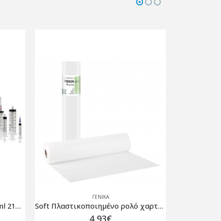
ΓΕΝΙΚΆ
Soft Πλαστικοποιημένο ρολό χαρτί με κόλλα Λευκό PREMIUM STANDARD – 58cm x 50m – 108.025.SA
Soft PREMIUM STANDARD ρολό Πλαστικό + Χαρτί Πράσινο – 58cm x 50m
6,67
€