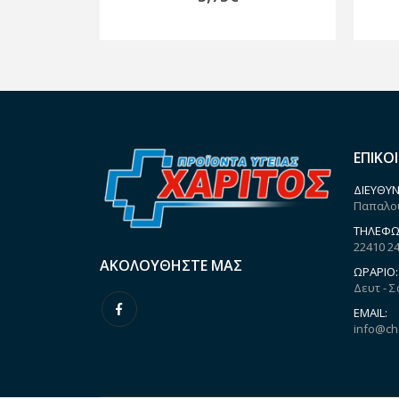
ΕΠΙΚΟ
ΔΙΕΎΘΥΝ
Παπαλου
ΤΗΛΈΦΩ
22410 2
ΑΚΟΛΟΥΘΉΣΤΕ ΜΑΣ
ΩΡΆΡΙΟ:
Δευτ - Σ
EMAIL:
info@ch