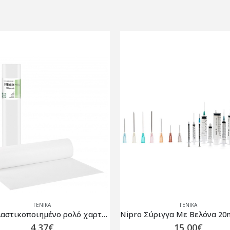
ΓΕΝΙΚΆ
ΓΕΝΙΚΆ
Nipro Σύριγγα Mε Βελόνα 20ml 21G ΣΥΣΚΕΥΑΣΙΑ 50ΤΜΧ
15,00
€
4,93
€