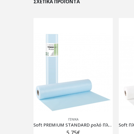
ΣΧΕΤΙΚΆ ΠΡΟΪΌΝΤΑ
ΓΕΝΙΚΆ
Soft PREMIUM STANDARD ρολό Πλαστικό + Χαρτί Γαλάζιο – 50cm x 50m
Soft Πλαστικοποιημένο ρολό χαρτί με κόλλα Λευκό PREMIUM STANDARD – 50cm x 50m – 108.023.SA
4,37
€