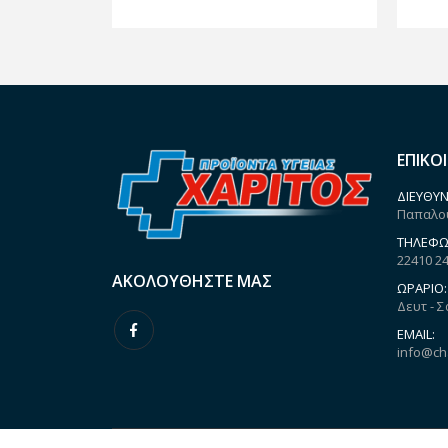
ΕΠΙΚΟ
ΔΙΕΎΘΥΝ
Παπαλου
ΤΗΛΈΦΩ
22410 2
ΑΚΟΛΟΥΘΉΣΤΕ ΜΑΣ
ΩΡΆΡΙΟ:
Δευτ - Σ
EMAIL:
info@ch