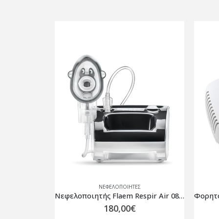
ΝΕΦΕΛΟΠΟΙΉΤΕΣ
Νεφελοποιητής Διπλής Ταχύτητας NEB AID 0805960
Νεφελοποιητής Flaem Respir Air 0805962
180,00
€