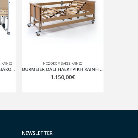
ΝΕΣ
ΝΟΣΟΚΟΜΕΙΑΚΈΣ ΚΛΊΝΕΣ
BURMEIER DALI ΗΛΕΚΤΡΙΚΗ ΚΛΙΝΗ Ξύλινη Ηλεκτροκίνητη Πολύσπαστη 0808390
Vita Orthopaedics Πλαϊνό Ελατηρίου Κλίνης 10-2-134 | REF. 98
75,30
€
NEWSLETTER