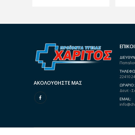
ΕΠΙΚΟ
ΔΙΕΎΘΥΝ
Παπαλου
ΤΗΛΈΦΩ
22410 2
ΑΚΟΛΟΥΘΉΣΤΕ ΜΑΣ
ΩΡΆΡΙΟ:
Δευτ - Σ
EMAIL:
info@ch