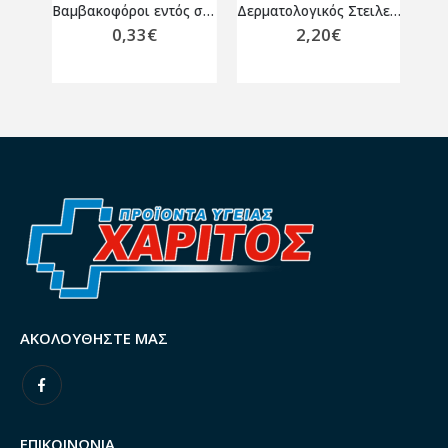
ASEPTOMAN GEL Αλκοολούχο αντισηπτικό χεριών 1000ML
Βαμβακοφόροι εντός σωληναρίου με υλικό μεταφοράς Stuart 1 τμχ
Δερματολογικός Στειλεός Βιοψίας 4 mm
0,33
€
2,20
€
ΑΚΟΛΟΥΘΉΣΤΕ ΜΑΣ
ΕΠΙΚΟΙΝΩΝΙΑ