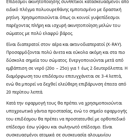
Επίδεσμοι ακινητοποίησης συνθετικοί κατασκευασμένοι από
ειδικό πλέγμα πολυουρεθάνης εμποτισμένο με δραστική
ρητίνη. Χρησιμοποιούνται όπως οι κοινοί γυψεπίδεσμοι
παρέχοντας πλήρη και ισχυρή ακινητοποίηση μελών του
σώματος με πολύ ελαφρύ βάρος.
Είναι διαπερατοί στον αέρα και ακτινοδιαπερατοί (X-RAY).
Προσαρμόζονται πολύ άνετα και εύκολα ακόμη και στα πιο
δύσκολα σημεία του σώματος. Ενεργοποιούνται μετά από
εμβάπτιση σε νερό (20ο – 25ο) για 1 έως 2 δευτερόλεπτα. Η
διαμόρφωση του επιδέσμου επιτυγχάνεται σε 3-4 λεπτά,
ενώ θα μπορεί να δεχθεί ελεύθερη επιβάρυνση έπειτα από
20 περίπου λεπτά.
Κατά την εφαρμογή τους θα πρέπει να χρησιμοποιούνται
υποχρεωτικά γάντια προστασίας, ενώ το σημείο εφαρμογής
του επιδέσμου θα πρέπει να προστατευθεί με ορθοπεδικό
επίδεσμο έσω γύψου και σωληνωτό επίδεσμο. Είναι
συσκευασμένοι ατομικά σε συσκευασία αλουμινίου