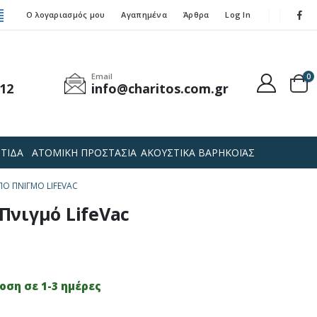
Ο λογαριασμός μου
Αγαπημένα
Άρθρα
Log In
Email
0
12
info@charitos.com.gr
ΤΙΔΑ
ΑΤΟΜΙΚΗ ΠΡΟΣΤΑΣΙΑ
ΑΚΟΥΣΤΙΚΑ ΒΑΡΗΚΟΪΑΣ
ΠΌ ΠΝΙΓΜΌ LIFEVAC
Πνιγμό LifeVac
ση σε 1-3 ημέρες