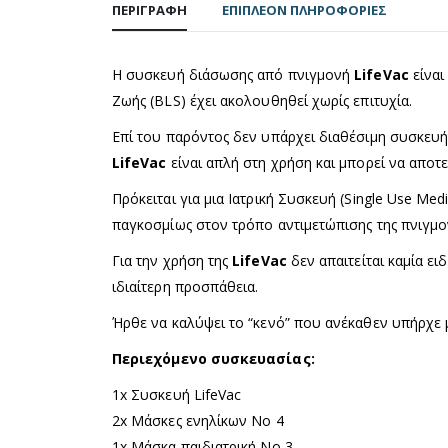
ΠΕΡΙΓΡΑΦΉ
ΕΠΙΠΛΈΟΝ ΠΛΗΡΟΦΟΡΊΕΣ
Η συσκευή διάσωσης από πνιγμονή
LifeVac
είναι
Ζωής (BLS) έχει ακολουθηθεί χωρίς επιτυχία.
Επί του παρόντος δεν υπάρχει διαθέσιμη συσκευή
LifeVac
είναι απλή στη χρήση και μπορεί να αποτε
Πρόκειται για μια Ιατρική Συσκευή (Single Use Me
παγκοσμίως στον τρόπο αντιμετώπισης της πνιγμο
Για την χρήση της
LifeVac
δεν απαιτείται καμία ει
ιδιαίτερη προσπάθεια.
Ήρθε να καλύψει το “κενό” που ανέκαθεν υπήρχε 
Περιεχόμενο συσκευασίας:
1x Συσκευή LifeVac
2x Μάσκες ενηλίκων Νο 4
1x Μάσκα παιδιατρική Νο 3