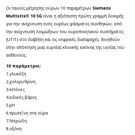
Οι ταινίες μέτρησης ούρων 10 παραμέτρων
Siemens
Multistix® 10 SG
είναι η αξιόπιστη πρώτη γραμμή δοκιμής
για την ανίχνευση ενός ευρέως φάσματος συνθηκών, από
την ανίχνευση λοιμώξεων του ουροποιητικού συστήματος
(UTI1) στο διαβήτη και τις νεφρικές διαταραχές. Βοηθούν
στην απόκτηση μιας ευρείας κλινικής εικόνας της υγείας του
ασθενούς.
10 παράμετροι:
1.γλυκόζη
2.χολερυθρίνη
3.κετόνες
4.ειδικός βάρος
5.pH
6.πρωτεΐνη στα ούρα
7.Νιτρώδη
8.οξόνη