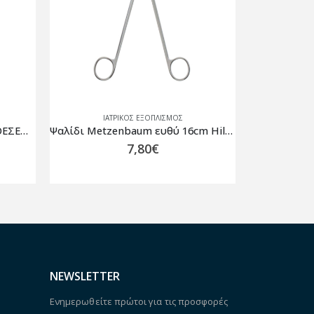
ΙΑΤΡΙΚΟΣ ΕΞΟΠΛΙΣΜΟΣ
ΙΑ
Ψαλίδι Metzenbaum ευθύ 16cm Hilbro
ΤΡΟΧΗΛΑΤΟΣ ΠΛΑΓΙΟΣ ΦΩΤΙΣΜΟΣ GIMA 49035
Ψαλίδι Οξ
220,00
€
NEWSLETTER
Ενημερωθείτε πρώτοι για τις προσφορές