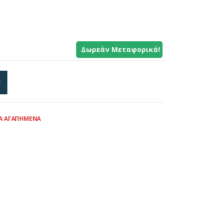
Δωρεάν Μεταφορικά!
Ι
Α ΑΓΑΠΗΜΈΝΑ