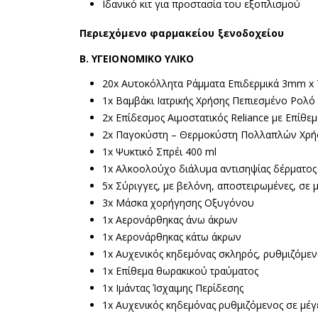
Ιδανικό κιτ για προστασία του εξοπλισμού
Περιεχόμενο φαρμακείου ξενοδοχείου
Β. ΥΓΕΙΟΝΟΜΙΚΟ ΥΛΙΚΟ
20x Αυτοκόλλητα Ράμματα Επιδερμικά 3mm x
1x Βαμβάκι Ιατρικής Χρήσης Πεπιεσμένο Ρολό
2x Επίδεσμος Αιμοστατικός Reliance με Επίθε
2x Παγοκύστη – Θερμοκύστη Πoλλαπλών Χρ
1x Ψυκτικό Σπρέι 400 ml
1x Αλκοολούχο διάλυμα αντισηψίας δέρματος 
5x Σύριγγες, με βελόνη, αποστειρωμένες, σε 
3x Μάσκα χορήγησης Οξυγόνου
1x Αερονάρθηκας άνω άκρων
1x Αερονάρθηκας κάτω άκρων
1x Αυχενικός κηδεμόνας σκληρός, ρυθμιζόμε
1x Επίθεμα θωρακικού τραύματος
1x Ιμάντας Ίσχαιμης Περίδεσης
1x Αυχενικός κηδεμόνας ρυθμιζόμενος σε μέ