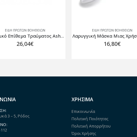
ΕΙΔΗ ΠΡΩΤΩΝ ΒΟΗΘΕΙΩΝ
ΕΙΔΗ ΠΡΩΤΩΝ ΒΟΗΘΕΙΩΝ
Θωρακικό Επίθεμα Τραύματος Asherman
Λαρυγγική Μάσκα Μιας Χρήσ
26,04
€
16,80
€
ΙΝΩΝΙΑ
ΧΡΗΣΙΜΑ
ΣΗ:
Επικοινωνία
κά 3 – 5, Ρόδος
Πολιτική Ποιότητας
ΝΟ:
Πολιτική Απορρήτου
4112
Όροι Χρήσης