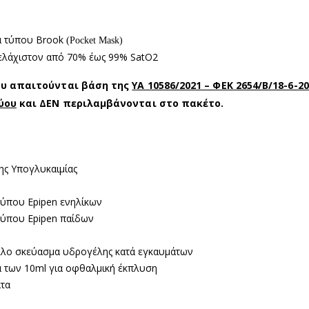
α τύπου Brook
(Pocket Mask)
 ελάχιστον από 70% έως 99% SatO2
ου απαιτούνται βάση της
YA 10586/2021 – ΦΕΚ 2654/Β/18-6-2
ύου
και ΔΕΝ περιλαμβάνονται στο πακέτο.
ης Υπογλυκαιμίας
τύπου Epipen ενηλίκων
τύπου Epipen παίδων
λλο σκεύασμα υδρογέλης κατά εγκαυμάτων
α των 10ml για οφθαλμική έκπλυση
ατα