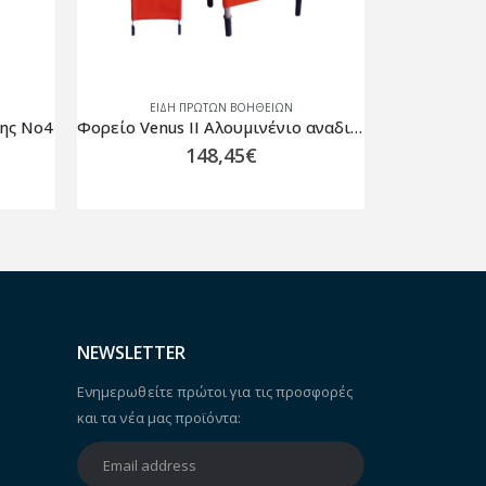
ΕΙΔΗ ΠΡΩΤΩΝ ΒΟΗΘΕΙΩΝ
ΕΙΔ
ης No4
Φορείο Venus II Αλουμινένιο αναδιπλούμενο
148,45
€
NEWSLETTER
Ενημερωθείτε πρώτοι για τις προσφορές
και τα νέα μας προϊόντα: