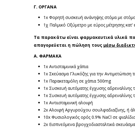
Γ. ΟΡΓΑΝΑ
1x Φορητή συσκευή ανάνηψης στόμα με στόμ
1χ Παλμικό Οξύμετρο με εύρος μέτρησης κατ’
Τα παρακάτω είναι φαρμακευτικά υλικά π
απαγορεύεται η πώληση τους
μέσω διαδικτ
Α. ΦΑΡΜΑΚΑ
1x Αντισταμινικά χάπια
1x Σκεύασμα Γλυκόζης για την Αντιμετώπιση τ
1x Παρακεταμόλη σε χάπια 500mg
1x Συσκευή αυτόματης έγχυσης αδρεναλίνης 
1x Συσκευή αυτόματης έγχυσης αδρεναλίνης 
1x Αντιισταμινική αλοιφή
2x Αλοιφή Αργυρούχου σουλφαδιαζίνης, ή ά
10x Φυσιολογικός ορός 0.9% NaCl σε φιαλίδι
2x Εισπνεόμενα βρογχοδιασταλτικά σκευάσμ