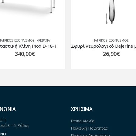
ΙΑΤΡΙΚΟΣ ΕΞΟΠΛΙΣΜΟΣ
ΙΑΤΡΙΚΟΣ ΕΞΟΠΛΙΣΜΟΣ
Σφυρί νευρολογικό Dejerine με βελόνα Hilbro
Ιατρική τσάντα GIMA – TE
26,90
€
139,00
€
ΙΝΩΝΙΑ
ΧΡΗΣΙΜΑ
ΣΗ:
Επικοινωνία
κά 3 – 5, Ρόδος
Πολιτική Ποιότητας
ΝΟ:
Πολιτική Απορρήτου