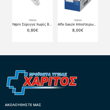
ΓΕΝΙΚΆ
ΓΕΝΙΚΆ
Hartmann Foliodrape Protect Χειρουργικά Πεδία με Οπή 45×75 1 τμχ.
Nipro Σύριγγα Χωρίς Βελόνα 60ml
Alfa Gauze Αποστειρωμένο Επίθεμα Γάζας 7.5 x 7.5cm 100 τεμάχια
0,80
€
8,00
€
ΑΚΟΛΟΥΘΉΣΤΕ ΜΑΣ