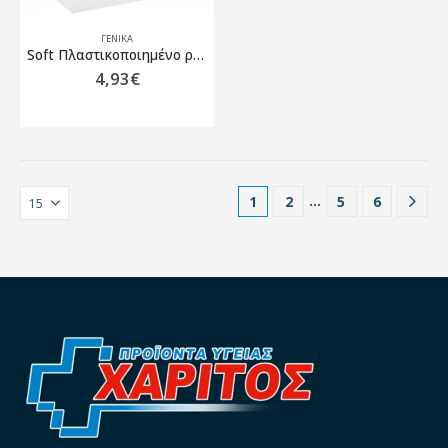
ΓΕΝΙΚΆ
Soft Πλαστικοποιημένο ρολό χαρτί με κόλλα Λευκό PREMIUM STANDARD – 58cm x 50m – 108.025.SA
4,93
€
…
1
2
5
6