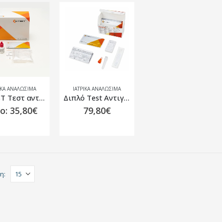
ΙΚΑ ΑΝΑΛΩΣΙΜΑ
ΙΑΤΡΙΚΑ ΑΝΑΛΩΣΙΜΑ
CI TEST Τεστ αντιγόνου Covid-19 (Συσκευασία 20 τεμαχίων)
Διπλό Test Aντιγόνου Covid-19 & Influenza A/B (Συσκευασία 20 τεμαχίων)
ο:
35,80
€
79,80
€
η: