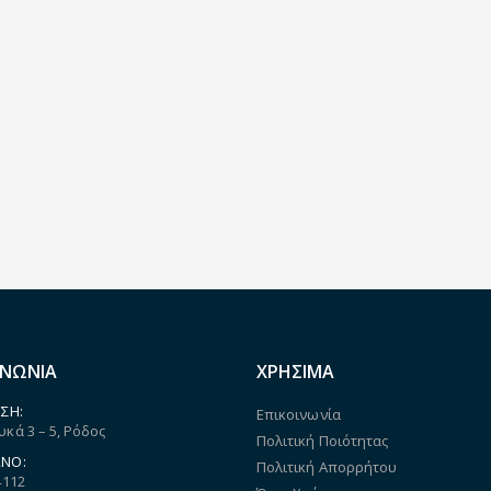
ΙΝΩΝΙΑ
ΧΡΗΣΙΜΑ
ΣΗ:
Επικοινωνία
κά 3 – 5, Ρόδος
Πολιτική Ποιότητας
ΝΟ:
Πολιτική Απορρήτου
4112