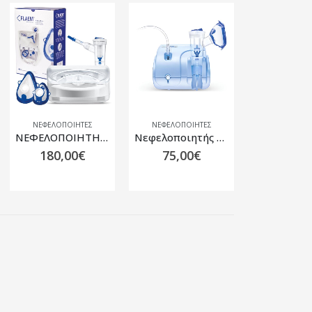
ΝΕΦΕΛΟΠΟΙΉΤΕΣ
ΝΕΦΕΛΟΠΟΙΉΤΕΣ
ΝΕΦΕΛΟΠΟΙΗΤΗΣ NEBULAIR PLUS BY FLAEM EL37P00
Νεφελοποιητής Διπλής Ταχύτητας NEB AID 0805960
180,00
€
75,00
€