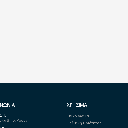
ΙΝΩΝΙΑ
ΧΡΗΣΙΜΑ
ΣΗ:
Επικοινωνία
κά 3 – 5, Ρόδος
Πολιτική Ποιότητας